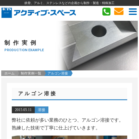
鉄骨、アルミ、ステンレスなどの企画から制作・製造・特殊加工
制作実例
PRODUCTION EXAMPLE
ホーム
制作実例一覧
アルゴン溶接
アルゴン溶接
2015.05.11
溶接
弊社に依頼が多い業務のひとつ、アルゴン溶接です。
熟練した技術で丁寧に仕上げていきます。